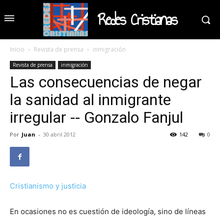
Redes Cristianas
Inicio
Revista de prensa
inmigración
Revista de prensa
inmigración
Las consecuencias de negar
la sanidad al inmigrante
irregular -- Gonzalo Fanjul
Por
Juan
-
30 abril 2012
142
0
Cristianismo y justicia
En ocasiones no es cuestión de ideología, sino de líneas