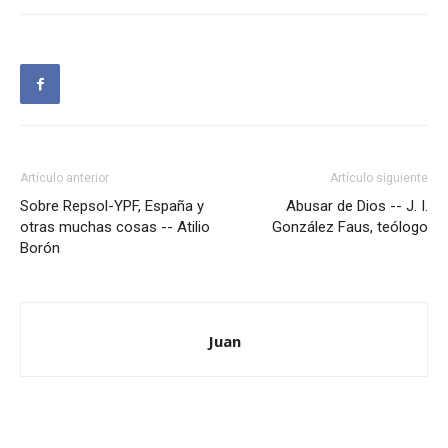
Artículo anterior
Artículo siguiente
Sobre Repsol-YPF, España y
Abusar de Dios -- J. I.
otras muchas cosas -- Atilio
González Faus, teólogo
Borón
Juan