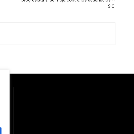
progresista sí se moja contra los desahucios --
S.C.
 la