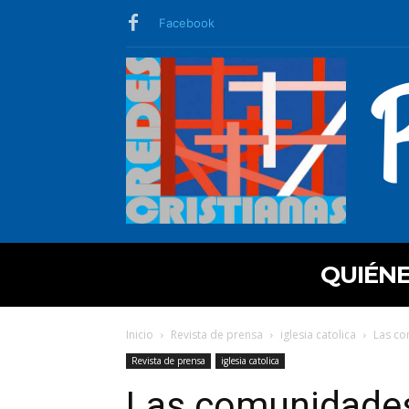
Facebook
QUIÉN
Inicio
Revista de prensa
iglesia catolica
Las co
Revista de prensa
iglesia catolica
Las comunidades