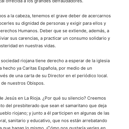
iscal ofrecida a los grandes defraudadores.
spos a la cabeza, tenemos el grave deber de acercarnos
ocerles su dignidad de personas y exigir para ellos y
s Derechos Humanos. Deber que se extiende, además, a
iviar sus carencias, a practicar un consumo solidario y
austeridad en nuestras vidas.
 sociedad riojana tiene derecho a esperar de la iglesia
a hecho ya Caritas Española, por medio de un
ravés de una carta de su Director en el periódico local.
 de nuestros Obispos.
de Jesús en La Rioja. ¿Por qué su silencio? Creemos
nto del presbiterado que sean el samaritano que deja
ueblo riojano; y junto a él participen en algunas de las
ral, sanitario y educativo, que nos están arrebatando
s a que hagan lo mismo. ¡Cómo nos gustaría verles en