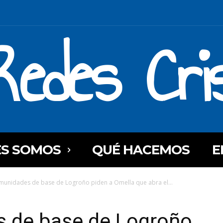
Redes Cri
ES SOMOS
QUÉ HACEMOS
E
munidades de base de Logroño piden a Omella que abra el...
 de base de Logroño