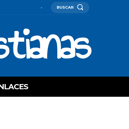
BUSCAR
-
stianas
NLACES