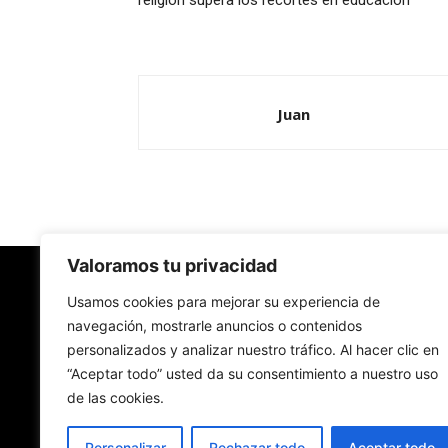
religión supera los recortes en educación
Juan
Valoramos tu privacidad
Redes Cristianas
Usamos cookies para mejorar su experiencia de
navegación, mostrarle anuncios o contenidos
personalizados y analizar nuestro tráfico. Al hacer clic en
Una mirada alternativa sobre la Iglesia católica y
“Aceptar todo” usted da su consentimiento a nuestro uso
sociedad
de las cookies.
- Colectivos de Redes Cristianas
Personalizar
Rechazar todo
Aceptar todo