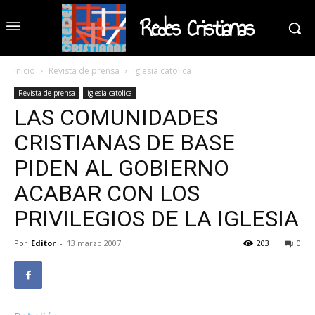
Redes Cristianas
Inicio
Revista de prensa
iglesia catolica
Revista de prensa
iglesia catolica
LAS COMUNIDADES
CRISTIANAS DE BASE
PIDEN AL GOBIERNO
ACABAR CON LOS
PRIVILEGIOS DE LA IGLESIA
Por
Editor
-
13 marzo 2007
203
0