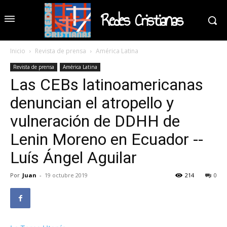
Redes Cristianas
Inicio
Revista de prensa
América Latina
Revista de prensa
América Latina
Las CEBs latinoamericanas
denuncian el atropello y
vulneración de DDHH de
Lenin Moreno en Ecuador --
Luís Ángel Aguilar
Por
Juan
-
19 octubre 2019
214
0