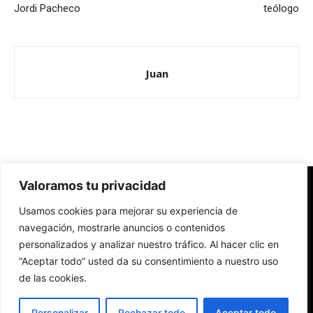
Jordi Pacheco
teólogo
Juan
Valoramos tu privacidad
Redes Cristianas
Usamos cookies para mejorar su experiencia de
Una mirada alternativa sobre la Iglesia católica y la sociedad
- Colectivos de Redes Cristianas
navegación, mostrarle anuncios o contenidos
personalizados y analizar nuestro tráfico. Al hacer clic en
“Aceptar todo” usted da su consentimiento a nuestro uso
de las cookies.
Personalizar
Rechazar todo
Aceptar todo