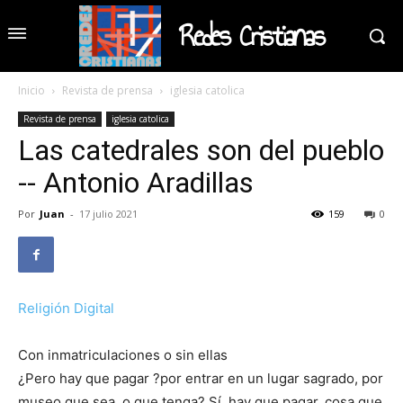
Redes Cristianas
Inicio
Revista de prensa
iglesia catolica
Revista de prensa
iglesia catolica
Las catedrales son del pueblo
-- Antonio Aradillas
Por
Juan
-
17 julio 2021
159
0
Religión Digital
Con inmatriculaciones o sin ellas
¿Pero hay que pagar ?por entrar en un lugar sagrado, por
museo que sea, o que tenga? Sí, hay que pagar, cosa que