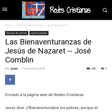
Redes Cristianas
Inicio
Revista de prensa
espiritualidad
Revista de prensa
espiritualidad
Las Bienaventuranzas de
Jesús de Nazaret -- José
Comblin
Por
Juan
-
7 diciembre 2019
249
0
Enviado a la página web de Redes Cristianas
Jesús dice: ¡?Bienaventurados los pobres, porque el