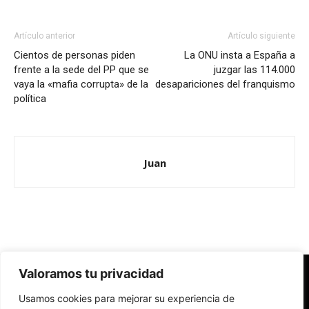
Artículo anterior
Artículo siguiente
Cientos de personas piden
La ONU insta a España a
frente a la sede del PP que se
juzgar las 114.000
vaya la «mafia corrupta» de la
desapariciones del franquismo
política
Juan
Valoramos tu privacidad
Redes Cristianas
Usamos cookies para mejorar su experiencia de
Una mirada alternativa sobre la Iglesia católica y la sociedad