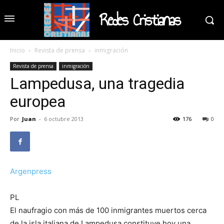
Redes Cristianas
Inicio
Revista de prensa
inmigración
Revista de prensa
inmigración
Lampedusa, una tragedia
europea
Por
Juan
-
6 octubre 2013
176
0
Argenpress
PL
El naufragio con más de 100 inmigrantes muertos cerca
de la isla italiana de Lampedusa constituye hoy una