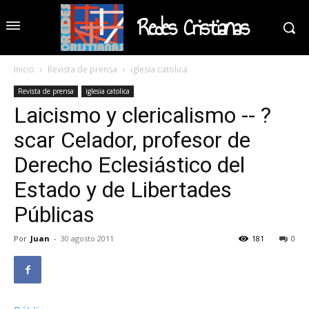
Redes Cristianas
Inicio
Revista de prensa
iglesia catolica
Revista de prensa
iglesia catolica
Laicismo y clericalismo -- ?
scar Celador, profesor de
Derecho Eclesiástico del
Estado y de Libertades
Públicas
Por
Juan
-
30 agosto 2011
181
0