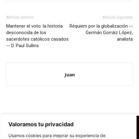
Artículo anterior
Artículo siguiente
Mantener el voto: la historia
Réquiem por la globalización --
desconocida de los
Germán Gorráiz López,
sacerdotes católicos casados
analista
-- D. Paul Sullins
Juan
Valoramos tu privacidad
Redes Cristianas
Usamos cookies para mejorar su experiencia de
Una mirada alternativa sobre la Iglesia católica y la sociedad