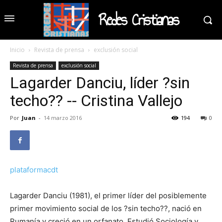
Redes Cristianas
Inicio
Revista de prensa
exclusión social
Revista de prensa
exclusión social
Lagarder Danciu, líder ?sin
techo?? -- Cristina Vallejo
Por
Juan
-
14 marzo 2016
194
0
plataformacdt
Lagarder Danciu (1981), el primer líder del posiblemente
primer movimiento social de los ?sin techo??, nació en
Rumanía y creció en un orfanato. Estudió Sociología y