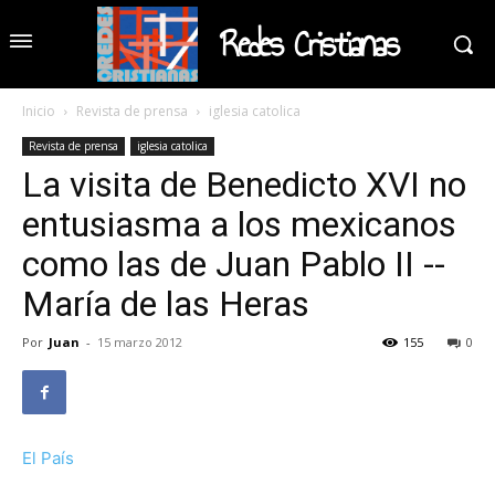
Redes Cristianas
Inicio
Revista de prensa
iglesia catolica
Revista de prensa
iglesia catolica
La visita de Benedicto XVI no
entusiasma a los mexicanos
como las de Juan Pablo II --
María de las Heras
Por
Juan
-
15 marzo 2012
155
0
El País