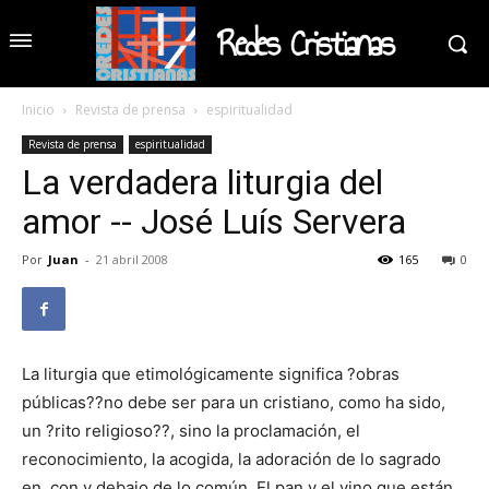
Redes Cristianas
Inicio
Revista de prensa
espiritualidad
Revista de prensa
espiritualidad
La verdadera liturgia del
amor -- José Luís Servera
Por
Juan
-
21 abril 2008
165
0
La liturgia que etimológicamente significa ?obras
públicas??no debe ser para un cristiano, como ha sido,
un ?rito religioso??, sino la proclamación, el
reconocimiento, la acogida, la adoración de lo sagrado
en, con y debajo de lo común. El pan y el vino que están