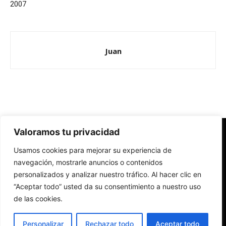
2007
Juan
Valoramos tu privacidad
Redes Cristianas
Usamos cookies para mejorar su experiencia de
Una mirada alternativa sobre la Iglesia católica y la sociedad
- Colectivos de Redes Cristianas
navegación, mostrarle anuncios o contenidos
personalizados y analizar nuestro tráfico. Al hacer clic en
“Aceptar todo” usted da su consentimiento a nuestro uso
de las cookies.
Personalizar
Rechazar todo
Aceptar todo