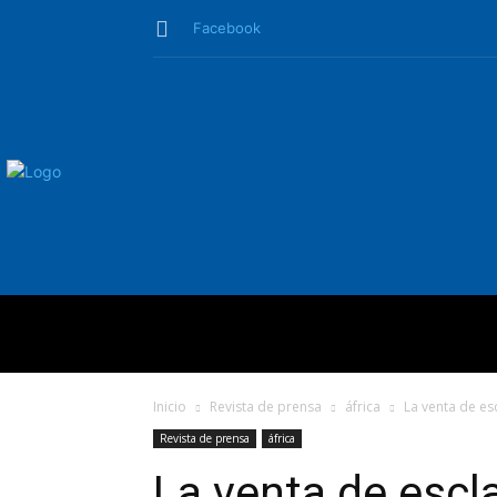
Facebook
QUIÉNES SO
Inicio
Revista de prensa
áfrica
La venta de es
Revista de prensa
áfrica
La venta de escl