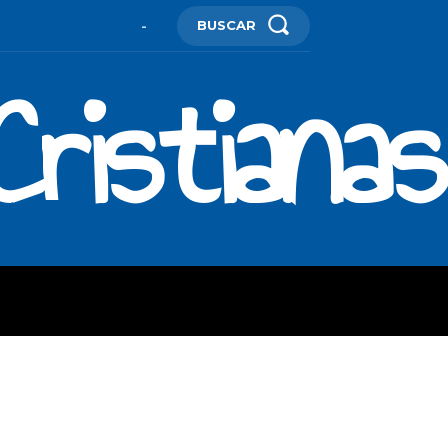
BUSCAR
-
ristianas
ES
MORE