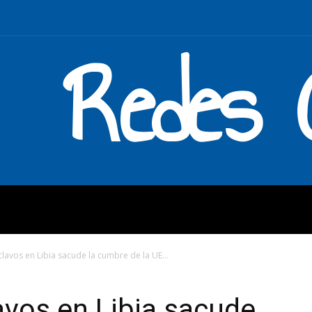
Redes C
MOS
QUÉ HACEMOS
ENLAC
clavos en Libia sacude la cumbre de la UE...
avos en Libia sacude