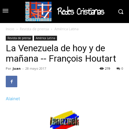
Redes Cristianas
Inicio
Revista de prensa
América Latina
Revista de prensa
América Latina
La Venezuela de hoy y de
mañana -- François Houtart
Por
Juan
-
28 mayo 2017
219
0
Alainet