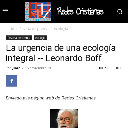
Redes Cristianas
Inicio
Revista de prensa
ecología
Revista de prensa
ecología
La urgencia de una ecología
integral -- Leonardo Boff
Por
Juan
-
15 noviembre 2015
230
0
Enviado a la página web de Redes Cristianas