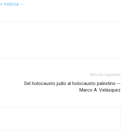
er noticia ···
Artículo siguiente
Del holocausto judío al holocausto palestino --
Marco A. Velásquez