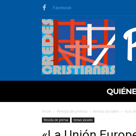
Facebook
QUIÉN
Inicio
Revista de prensa
temas sociales
«La Un
Revista de prensa
temas sociales
«La Unión Europe