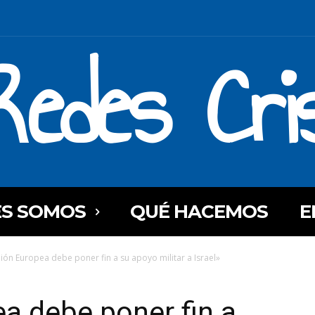
Redes Cri
ES SOMOS
QUÉ HACEMOS
E
ión Europea debe poner fin a su apoyo militar a Israel»
a debe poner fin a