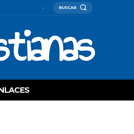
BUSCAR
-
stianas
NLACES