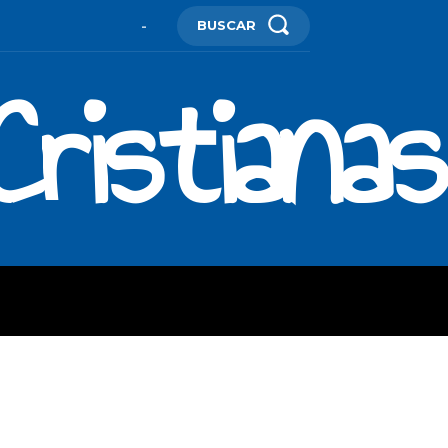
BUSCAR
-
ristianas
ES
MORE