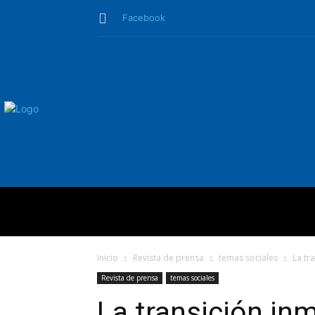
Facebook
QUIÉNES SO
Inicio
Revista de prensa
temas sociales
La tr
Revista de prensa
temas sociales
La transición inm