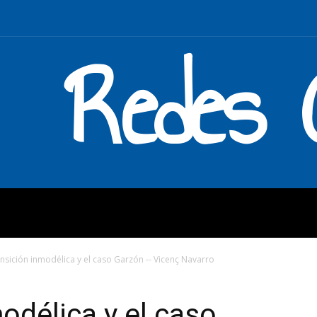
Redes C
MOS
QUÉ HACEMOS
ENLAC
ansición inmodélica y el caso Garzón -- Vicenç Navarro
odélica y el caso