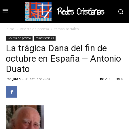
Redes Cristianas
Inicio
Revista de prensa
temas sociales
Revista de prensa
temas sociales
La trágica Dana del fin de
octubre en España -- Antonio
Duato
Por
Juan
-
31 octubre 2024
296
0