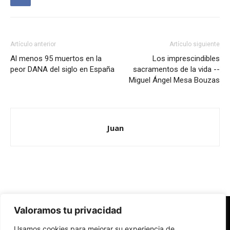
Artículo anterior
Artículo siguiente
Al menos 95 muertos en la
Los imprescindibles
peor DANA del siglo en España
sacramentos de la vida --
Miguel Ángel Mesa Bouzas
Juan
Valoramos tu privacidad
Redes Cristianas
Usamos cookies para mejorar su experiencia de