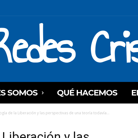
Redes Cri
ES SOMOS
QUÉ HACEMOS
E
ogía de la Liberación y las perspectivas de una teoría todavía...
 Liberación y las