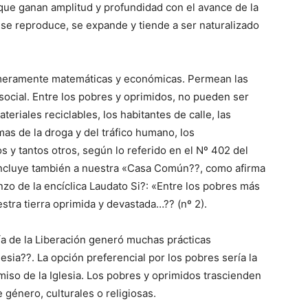
 que ganan amplitud y profundidad con el avance de la
 se reproduce, se expande y tiende a ser naturalizado
 meramente matemáticas y económicas. Permean las
social. Entre los pobres y oprimidos, no pueden ser
eriales reciclables, los habitantes de calle, las
imas de la droga y del tráfico humano, los
 y tantos otros, según lo referido en el Nº 402 del
 incluye también a nuestra «Casa Común??, como afirma
zo de la encíclica Laudato Si?: «Entre los pobres más
tra tierra oprimida y devastada…?? (nº 2).
ía de la Liberación generó muchas prácticas
sia??. La opción preferencial por los pobres sería la
so de la Iglesia. Los pobres y oprimidos trascienden
e género, culturales o religiosas.