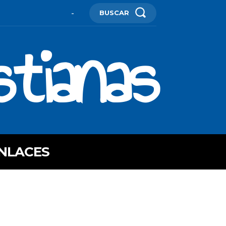
BUSCAR
-
stianas
NLACES