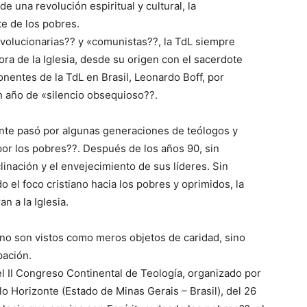
e una revolución espiritual y cultural, la
te de los pobres.
evolucionarias?? y «comunistas??, la TdL siempre
ra de la Iglesia, desde su origen con el sacerdote
nentes de la TdL en Brasil, Leonardo Boff, por
n año de «silencio obsequioso??.
ente pasó por algunas generaciones de teólogos y
or los pobres??. Después de los años 90, sin
inación y el envejecimiento de sus líderes. Sin
 el foco cristiano hacia los pobres y oprimidos, la
n a la Iglesia.
a no son vistos como meros objetos de caridad, sino
pación.
l II Congreso Continental de Teología, organizado por
elo Horizonte (Estado de Minas Gerais – Brasil), del 26