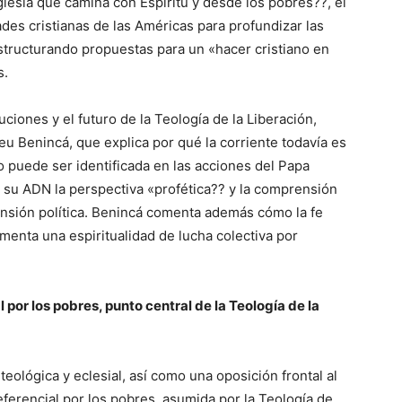
glesia que camina con Espíritu y desde los pobres??, el
des cristianas de las Américas para profundizar las
 estructurando propuestas para un «hacer cristiano en
s.
ciones y el futuro de la Teología de la Liberación,
ceu Benincá, que explica por qué la corriente todavía es
puede ser identificada en las acciones del Papa
n su ADN la perspectiva «profética?? y la comprensión
nsión política. Benincá comenta además cómo la fe
fomenta una espiritualidad de lucha colectiva por
l por los pobres, punto central de la Teología de la
eológica y eclesial, así como una oposición frontal al
eferencial por los pobres, asumida por la Teología de