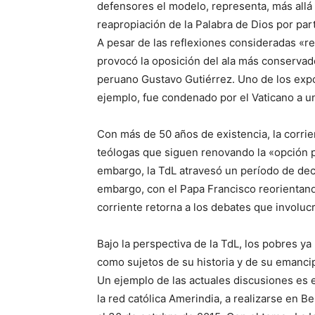
defensores el modelo, representa, más allá d
reapropiación de la Palabra de Dios por par
A pesar de las reflexiones consideradas «r
provocó la oposición del ala más conservado
peruano Gustavo Gutiérrez. Uno de los expo
ejemplo, fue condenado por el Vaticano a u
Con más de 50 años de existencia, la corri
teólogas que siguen renovando la «opción p
embargo, la TdL atravesó un período de decl
embargo, con el Papa Francisco reorientando
corriente retorna a los debates que involucra
Bajo la perspectiva de la TdL, los pobres y
como sujetos de su historia y de su emanci
Un ejemplo de las actuales discusiones es e
la red católica Amerindia, a realizarse en B