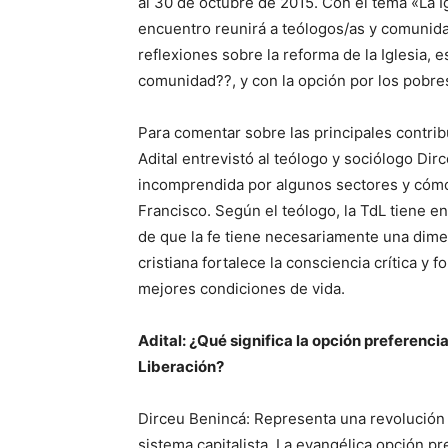
al 30 de octubre de 2015. Con el tema «La I
encuentro reunirá a teólogos/as y comunida
reflexiones sobre la reforma de la Iglesia,
comunidad??, y con la opción por los pobre
Para comentar sobre las principales contribu
Adital entrevistó al teólogo y sociólogo Dir
incomprendida por algunos sectores y cómo 
Francisco. Según el teólogo, la TdL tiene e
de que la fe tiene necesariamente una dime
cristiana fortalece la consciencia crítica y 
mejores condiciones de vida.
Adital: ¿Qué significa la opción preferencia
Liberación?
Dirceu Benincá: Representa una revolución t
sistema capitalista. La evangélica opción pr