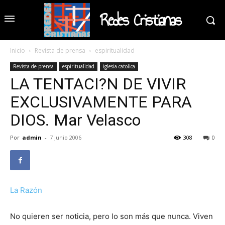
Redes Cristianas
Inicio
Revista de prensa
espiritualidad
Revista de prensa
espiritualidad
iglesia catolica
LA TENTACI?N DE VIVIR
EXCLUSIVAMENTE PARA
DIOS. Mar Velasco
Por
admin
-
7 junio 2006
308
0
La Razón
No quieren ser noticia, pero lo son más que nunca. Viven