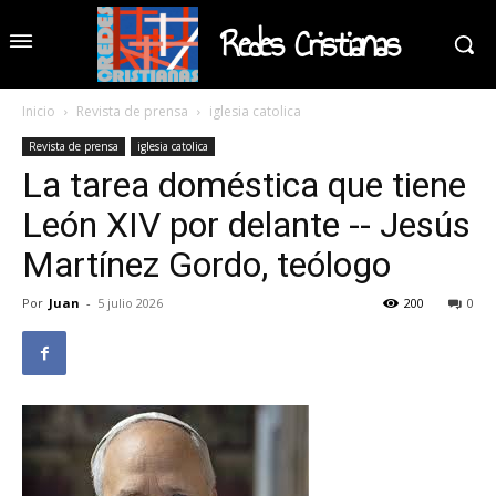
Redes Cristianas
Inicio
Revista de prensa
iglesia catolica
Revista de prensa
iglesia catolica
La tarea doméstica que tiene
León XIV por delante -- Jesús
Martínez Gordo, teólogo
Por
Juan
-
5 julio 2026
200
0