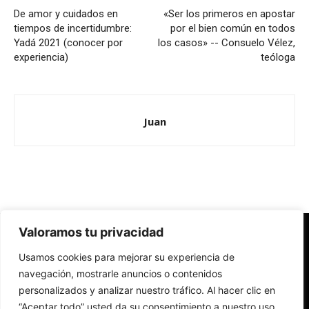
De amor y cuidados en
«Ser los primeros en apostar
tiempos de incertidumbre:
por el bien común en todos
Yadá 2021 (conocer por
los casos» -- Consuelo Vélez,
experiencia)
teóloga
Juan
Valoramos tu privacidad
Redes Cristianas
Usamos cookies para mejorar su experiencia de
Una mirada alternativa sobre la Iglesia católica y la sociedad
- Colectivos de Redes Cristianas
navegación, mostrarle anuncios o contenidos
personalizados y analizar nuestro tráfico. Al hacer clic en
“Aceptar todo” usted da su consentimiento a nuestro uso