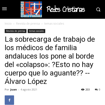
Redes Cristianas
Inicio
Revista de prensa
temas sociales
Revista de prensa
temas sociales
La sobrecarga de trabajo de
los médicos de familia
andaluces los pone al borde
del «colapso»: ?Esto no hay
cuerpo que lo aguante?? --
Álvaro López
Por
Juan
-
4 agosto 2021
203
0