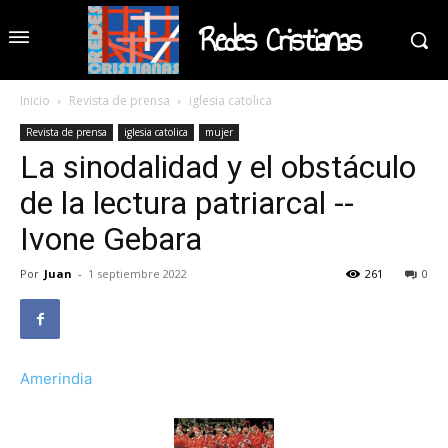
Redes Cristianas
Inicio
Revista de prensa
iglesia catolica
Revista de prensa
iglesia catolica
mujer
La sinodalidad y el obstáculo
de la lectura patriarcal --
Ivone Gebara
Por
Juan
-
1 septiembre 2022
261
0
Amerindia