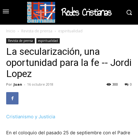
Redes Cristianas
Inicio
Revista de prensa
espiritualidad
Revista de prensa
espiritualidad
La secularización, una
oportunidad para la fe -- Jordi
Lopez
Por
Juan
-
16 octubre 2018
300
0
Cristianismo y Justicia
En el coloquio del pasado 25 de septiembre con el Padre