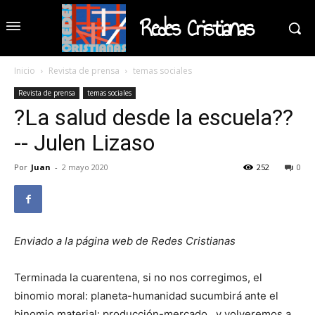
Redes Cristianas
Inicio
Revista de prensa
temas sociales
Revista de prensa
temas sociales
?La salud desde la escuela??
-- Julen Lizaso
Por
Juan
-
2 mayo 2020
252
0
Enviado a la página web de Redes Cristianas
Terminada la cuarentena, si no nos corregimos, el
binomio moral: planeta-humanidad sucumbirá ante el
binomio material: producción-mercado…y volveremos a