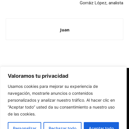
Gorráiz López, analista
Juan
Valoramos tu privacidad
Redes Cristianas
Usamos cookies para mejorar su experiencia de
Una mirada alternativa sobre la Iglesia católica y la sociedad
- Colectivos de Redes Cristianas
navegación, mostrarle anuncios o contenidos
personalizados y analizar nuestro tráfico. Al hacer clic en
“Aceptar todo” usted da su consentimiento a nuestro uso
de las cookies.
Personalizar
Rechazar todo
Aceptar todo