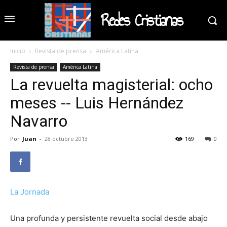
Redes Cristianas
Inicio
Revista de prensa
América Latina
Revista de prensa
América Latina
La revuelta magisterial: ocho
meses -- Luis Hernández
Navarro
Por
Juan
-
28 octubre 2013
169
0
La Jornada
Una profunda y persistente revuelta social desde abajo