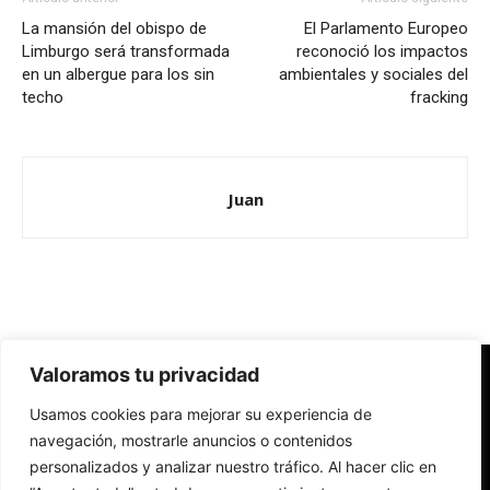
La mansión del obispo de
El Parlamento Europeo
Limburgo será transformada
reconoció los impactos
en un albergue para los sin
ambientales y sociales del
techo
fracking
Juan
Valoramos tu privacidad
Redes Cristianas
Usamos cookies para mejorar su experiencia de
Una mirada alternativa sobre la Iglesia católica y la sociedad
- Colectivos de Redes Cristianas
navegación, mostrarle anuncios o contenidos
personalizados y analizar nuestro tráfico. Al hacer clic en