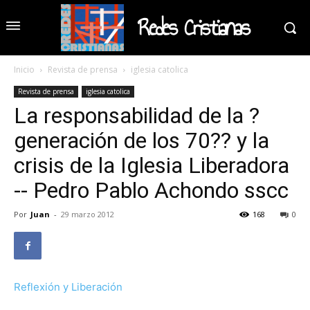
Redes Cristianas
Inicio
Revista de prensa
iglesia catolica
Revista de prensa
iglesia catolica
La responsabilidad de la ?
generación de los 70?? y la
crisis de la Iglesia Liberadora
-- Pedro Pablo Achondo sscc
Por
Juan
-
29 marzo 2012
168
0
Reflexión y Liberación