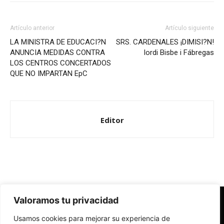
Artículo anterior
Artículo siguiente
LA MINISTRA DE EDUCACI?N
SRS. CARDENALES ¡DIMISI?N!
ANUNCIA MEDIDAS CONTRA
Iordi Bisbe i Fábregas
LOS CENTROS CONCERTADOS
QUE NO IMPARTAN EpC
Editor
Valoramos tu privacidad
Redes Cristianas
Usamos cookies para mejorar su experiencia de
Una mirada alternativa sobre la Iglesia católica y la sociedad