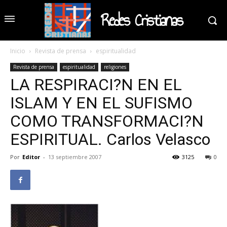
Redes Cristianas
Inicio
Revista de prensa
espiritualidad
Revista de prensa
espiritualidad
religiones
LA RESPIRACI?N EN EL
ISLAM Y EN EL SUFISMO
COMO TRANSFORMACI?N
ESPIRITUAL. Carlos Velasco
Por
Editor
-
13 septiembre 2007
3125
0