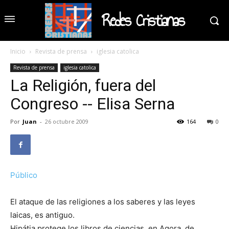
Redes Cristianas
Inicio
Revista de prensa
iglesia catolica
Revista de prensa
iglesia catolica
La Religión, fuera del
Congreso -- Elisa Serna
Por
Juan
-
26 octubre 2009
164
0
Público
El ataque de las religiones a los saberes y las leyes
laicas, es antiguo.
Hipátia protege los libros de ciencias, en Agora, de