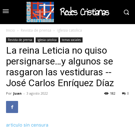
Redes Cristianas
Inicio
Revista de prensa
iglesia catolica
Revista de prensa
iglesia catolica
temas sociales
La reina Leticia no quiso
persignarse…y algunos se
rasgaron las vestiduras --
José Carlos Enríquez Díaz
Por
Juan
-
3 agosto 2022
182
0
articulo sin censura