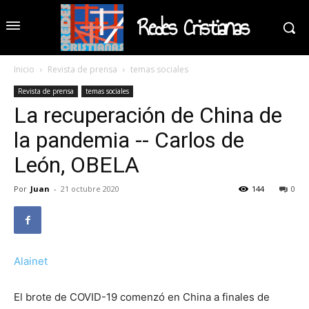
Redes Cristianas
Inicio
Revista de prensa
temas sociales
Revista de prensa
temas sociales
La recuperación de China de
la pandemia -- Carlos de
León, OBELA
Por
Juan
-
21 octubre 2020
144
0
Alainet
El brote de COVID-19 comenzó en China a finales de