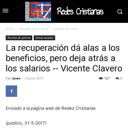
Redes Cristianas
Inicio
Revista de prensa
temas sociales
Revista de prensa
temas sociales
La recuperación dá alas a los
beneficios, pero deja atrás a
los salarios -- Vicente Clavero
Por
Juan
-
6 junio 2017
127
0
Enviado a la página web de Redes Cristianas
(publico, 31-5-2017)