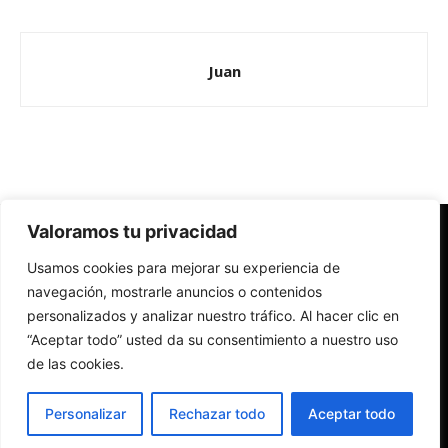
Juan
Valoramos tu privacidad
Redes Cristianas
Usamos cookies para mejorar su experiencia de
Una mirada alternativa sobre la Iglesia católica y la sociedad
- Colectivos de Redes Cristianas
navegación, mostrarle anuncios o contenidos
personalizados y analizar nuestro tráfico. Al hacer clic en
“Aceptar todo” usted da su consentimiento a nuestro uso
de las cookies.
Personalizar
Rechazar todo
Aceptar todo