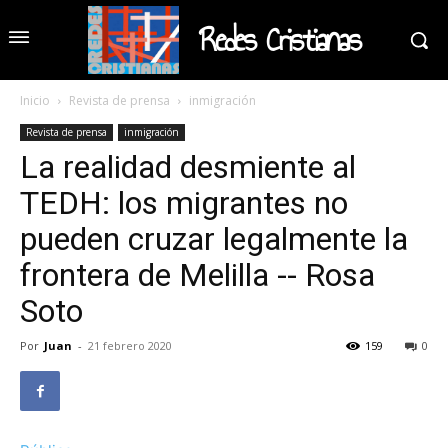
Redes Cristianas
Inicio
Revista de prensa
inmigración
Revista de prensa
inmigración
La realidad desmiente al
TEDH: los migrantes no
pueden cruzar legalmente la
frontera de Melilla -- Rosa
Soto
Por
Juan
-
21 febrero 2020
159
0