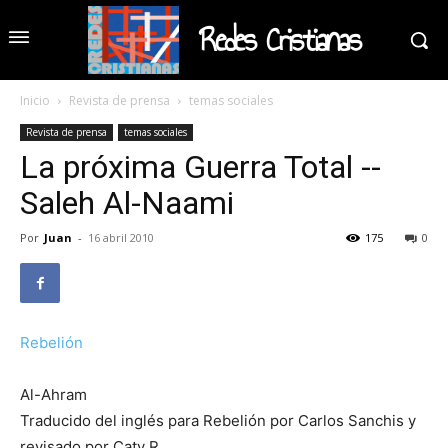
Redes Cristianas
Inicio
Revista de prensa
temas sociales
Revista de prensa
temas sociales
La próxima Guerra Total --
Saleh Al-Naami
Por
Juan
-
16 abril 2010
175
0
Rebelión
Al-Ahram
Traducido del inglés para Rebelión por Carlos Sanchis y
revisado por Caty R.