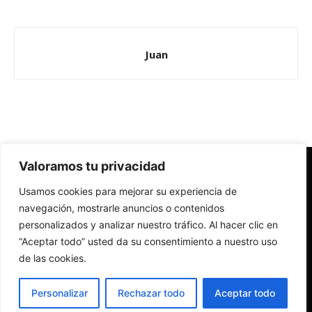
Juan
Valoramos tu privacidad
Redes Cristianas
Usamos cookies para mejorar su experiencia de
Una mirada alternativa sobre la Iglesia católica y la sociedad
- Colectivos de Redes Cristianas
navegación, mostrarle anuncios o contenidos
personalizados y analizar nuestro tráfico. Al hacer clic en
“Aceptar todo” usted da su consentimiento a nuestro uso
de las cookies.
Personalizar
Rechazar todo
Aceptar todo