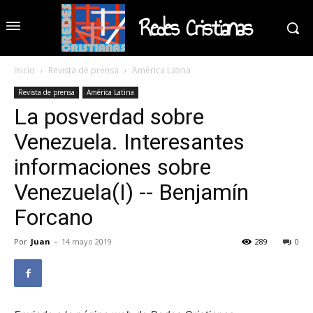
Redes Cristianas
Inicio
Revista de prensa
América Latina
Revista de prensa
América Latina
La posverdad sobre
Venezuela. Interesantes
informaciones sobre
Venezuela(I) -- Benjamín
Forcano
Por
Juan
-
14 mayo 2019
289
0