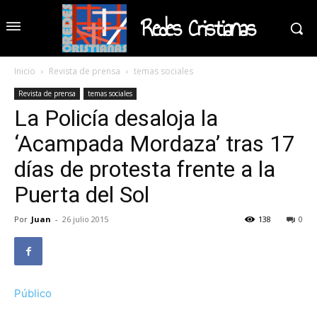
Redes Cristianas
Inicio
Revista de prensa
temas sociales
Revista de prensa
temas sociales
La Policía desaloja la
‘Acampada Mordaza’ tras 17
días de protesta frente a la
Puerta del Sol
Por
Juan
-
26 julio 2015
138
0
Público