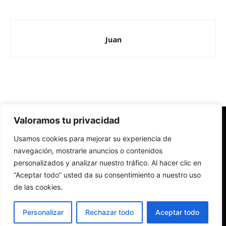
Juan
Valoramos tu privacidad
Redes Cristianas
Usamos cookies para mejorar su experiencia de
Una mirada alternativa sobre la Iglesia católica y la sociedad
- Colectivos de Redes Cristianas
navegación, mostrarle anuncios o contenidos
personalizados y analizar nuestro tráfico. Al hacer clic en
“Aceptar todo” usted da su consentimiento a nuestro uso
de las cookies.
Personalizar
Rechazar todo
Aceptar todo