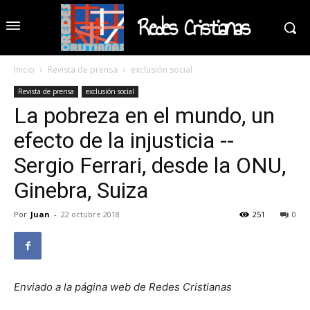
Redes Cristianas
Inicio
Revista de prensa
exclusión social
Revista de prensa
exclusión social
La pobreza en el mundo, un
efecto de la injusticia --
Sergio Ferrari, desde la ONU,
Ginebra, Suiza
Por
Juan
-
22 octubre 2018
251
0
Enviado a la página web de Redes Cristianas