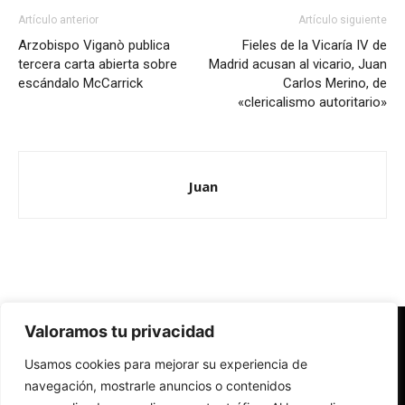
Artículo anterior
Artículo siguiente
Arzobispo Viganò publica
Fieles de la Vicaría IV de
tercera carta abierta sobre
Madrid acusan al vicario, Juan
escándalo McCarrick
Carlos Merino, de
«clericalismo autoritario»
Juan
Valoramos tu privacidad
Redes Cristianas
Usamos cookies para mejorar su experiencia de
Una mirada alternativa sobre la Iglesia católica y la sociedad
- Colectivos de Redes Cristianas
navegación, mostrarle anuncios o contenidos