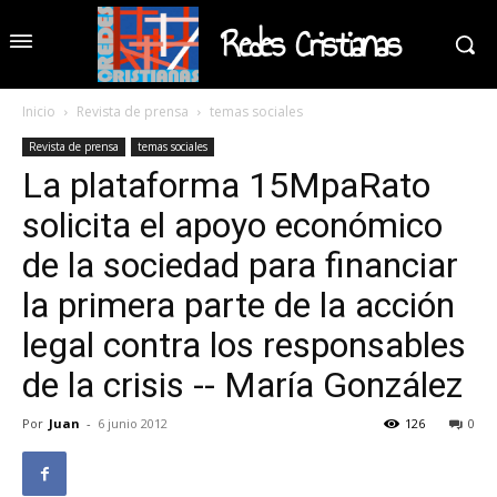
Redes Cristianas
Inicio
Revista de prensa
temas sociales
Revista de prensa
temas sociales
La plataforma 15MpaRato
solicita el apoyo económico
de la sociedad para financiar
la primera parte de la acción
legal contra los responsables
de la crisis -- María González
Por
Juan
-
6 junio 2012
126
0