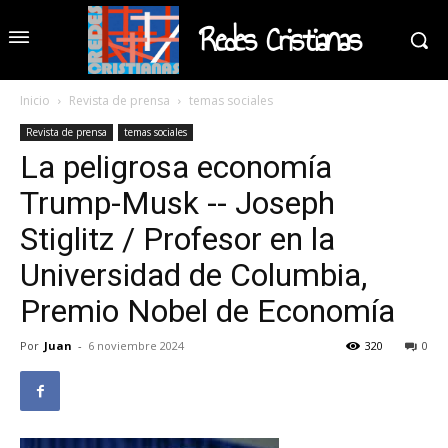
Redes Cristianas
Inicio
Revista de prensa
temas sociales
Revista de prensa
temas sociales
La peligrosa economía
Trump-Musk -- Joseph
Stiglitz / Profesor en la
Universidad de Columbia,
Premio Nobel de Economía
Por
Juan
-
6 noviembre 2024
320
0