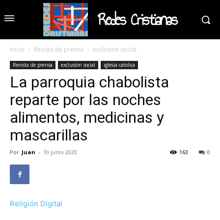
Redes Cristianas
Inicio
Revista de prensa
exclusión social
Revista de prensa
exclusión social
iglesia catolica
La parroquia chabolista
reparte por las noches
alimentos, medicinas y
mascarillas
Por
Juan
-
10 junio 2020
163
0
Religión Digital