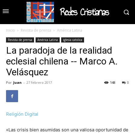
Redes Cristianas
Inicio
Revista de prensa
América Latina
Revista de prensa
América Latina
iglesia catolica
La paradoja de la realidad
eclesial chilena -- Marco A.
Velásquez
Por
Juan
-
27 febrero 2017
148
0
Religión Digital
«Las crisis bien asumidas son una valiosa oportunidad de