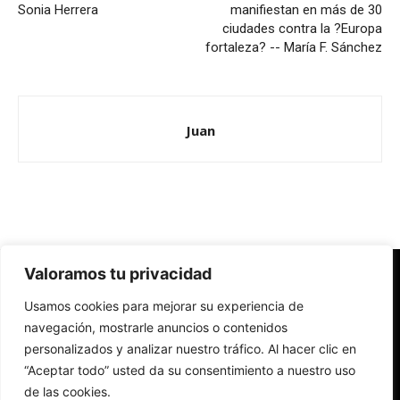
Sonia Herrera
manifiestan en más de 30
ciudades contra la ?Europa
fortaleza? -- María F. Sánchez
Juan
Valoramos tu privacidad
Redes Cristianas
Usamos cookies para mejorar su experiencia de
Una mirada alternativa sobre la Iglesia católica y la sociedad
- Colectivos de Redes Cristianas
navegación, mostrarle anuncios o contenidos
personalizados y analizar nuestro tráfico. Al hacer clic en
“Aceptar todo” usted da su consentimiento a nuestro uso
de las cookies.