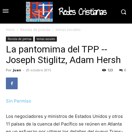
Redes Cristianas
Inicio
Revista de prensa
temas sociales
Revista de prensa
temas sociales
La pantomima del TPP --
Joseph Stiglitz, Adam Hersh
Por
Juan
-
20 octubre 2015
123
0
Sin Permiso
Los negociadores y ministros de Estados Unidos y otros
11 países de la cuenca del Pacífico se reúnen en Atlanta
en un esfuerzo por ultimar los detalles del nuevo Trans-