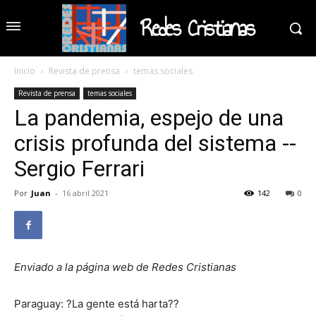
Redes Cristianas
Inicio
Revista de prensa
temas sociales
Revista de prensa
temas sociales
La pandemia, espejo de una
crisis profunda del sistema --
Sergio Ferrari
Por
Juan
-
16 abril 2021
142
0
Enviado a la página web de Redes Cristianas
Paraguay: ?La gente está harta??