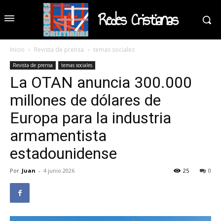
Redes Cristianas
Inicio
Revista de prensa
temas sociales
Revista de prensa
temas sociales
La OTAN anuncia 300.000
millones de dólares de
Europa para la industria
armamentista
estadounidense
Por
Juan
-
4 junio 2026
25
0