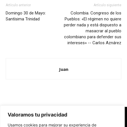
Artículo anterior
Artículo siguiente
Domingo 30 de Mayo:
Colombia. Congreso de los
Santísima Trinidad
Pueblos: «El régimen no quiere
perder nada y está dispuesto a
masacrar al pueblo
colombiano para defender sus
intereses» -- Carlos Aznárez
Juan
Valoramos tu privacidad
Redes Cristianas
Usamos cookies para mejorar su experiencia de
Una mirada alternativa sobre la Iglesia católica y la sociedad