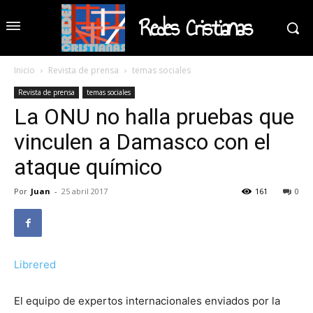
Redes Cristianas
Inicio
Revista de prensa
temas sociales
Revista de prensa
temas sociales
La ONU no halla pruebas que
vinculen a Damasco con el
ataque químico
Por
Juan
-
25 abril 2017
161
0
Librered
El equipo de expertos internacionales enviados por la