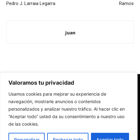
Pedro J. Larraia Legarra
Ramos
Juan
Valoramos tu privacidad
Redes Cristianas
Usamos cookies para mejorar su experiencia de
Una mirada alternativa sobre la Iglesia católica y la sociedad
- Colectivos de Redes Cristianas
navegación, mostrarle anuncios o contenidos
personalizados y analizar nuestro tráfico. Al hacer clic en
“Aceptar todo” usted da su consentimiento a nuestro uso
de las cookies.
Personalizar
Rechazar todo
Aceptar todo