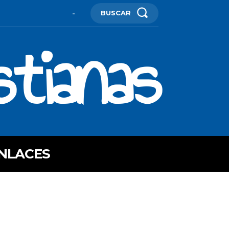
BUSCAR
-
stianas
NLACES