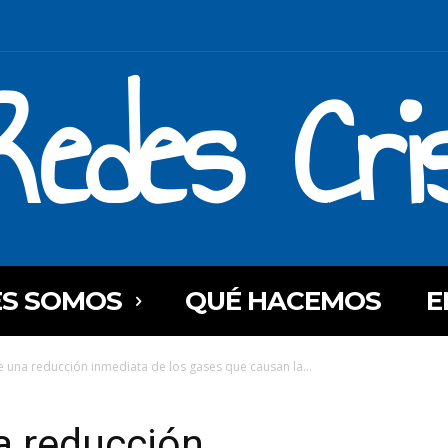
Redes Cri
ES SOMOS
QUÉ HACEMOS
E
 una reducción inmediata de los gases que causan la...
a reducción