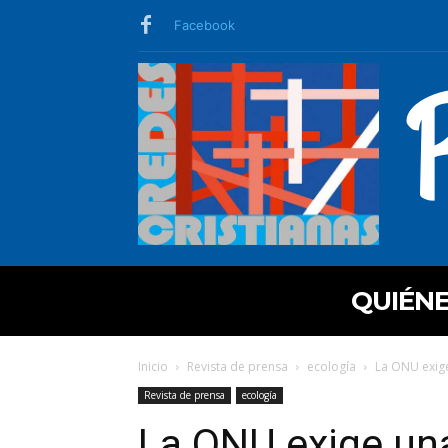
Facebook
QUIÉN
Inicio
Revista de prensa
ecología
La ONU exige
Revista de prensa
ecología
La ONU exige un