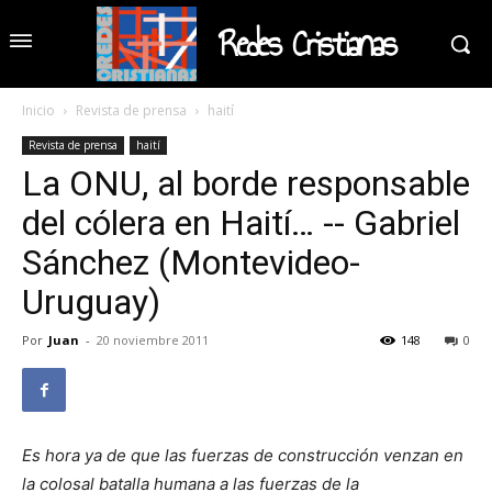
Redes Cristianas
Inicio
Revista de prensa
haití
Revista de prensa
haití
La ONU, al borde responsable
del cólera en Haití… -- Gabriel
Sánchez (Montevideo-
Uruguay)
Por
Juan
-
20 noviembre 2011
148
0
Es hora ya de que las fuerzas de construcción venzan en
la colosal batalla humana a las fuerzas de la