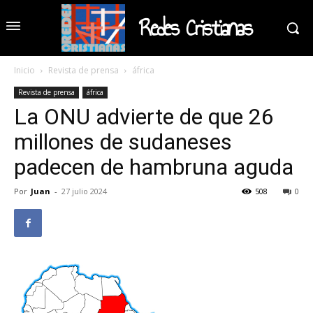
Redes Cristianas
Inicio
Revista de prensa
áfrica
Revista de prensa
áfrica
La ONU advierte de que 26
millones de sudaneses
padecen de hambruna aguda
Por
Juan
-
27 julio 2024
508
0