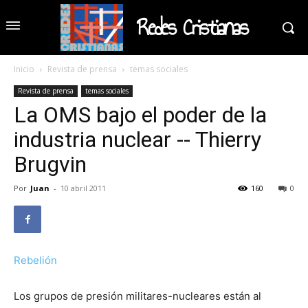
Redes Cristianas
Inicio
Revista de prensa
temas sociales
Revista de prensa
temas sociales
La OMS bajo el poder de la
industria nuclear -- Thierry
Brugvin
Por
Juan
-
10 abril 2011
160
0
Rebelión
Los grupos de presión militares-nucleares están al