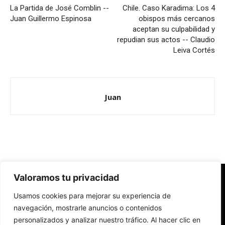
La Partida de José Comblin --
Chile. Caso Karadima: Los 4
Juan Guillermo Espinosa
obispos más cercanos
aceptan su culpabilidad y
repudian sus actos -- Claudio
Leiva Cortés
Juan
Valoramos tu privacidad
Redes Cristianas
Usamos cookies para mejorar su experiencia de
Una mirada alternativa sobre la Iglesia católica y la sociedad
- Colectivos de Redes Cristianas
navegación, mostrarle anuncios o contenidos
personalizados y analizar nuestro tráfico. Al hacer clic en