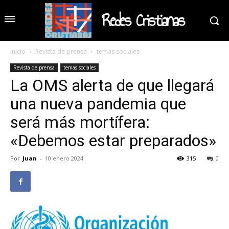
Redes Cristianas
Inicio
Revista de prensa
temas sociales
Revista de prensa
temas sociales
La OMS alerta de que llegará
una nueva pandemia que
será más mortífera:
«Debemos estar preparados»
Por
Juan
-
10 enero 2024
315
0